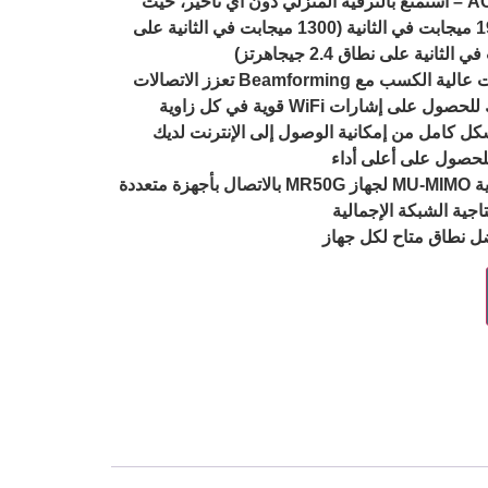
سرعات النطاق المزدوج AC1900 – استمتع بالترفيه المنزلي دون أي تأخير، حيث
تصل إلى سرعات تصل إلى 1900 ميجابت في الثانية (1300 ميجابت في الثانية على
تغطية بعيدة المدى – 6 × هوائيات عالية الكسب مع Beamforming تعزز الاتصالات
 إشارات WiFi قوية في كل زاوية
كل كامل من إمكانية الوصول إلى الإنترنت لديك
للحصول على أعلى أداء
كفاءة أعلى للشبكة – تسمح تقنية MU-MIMO لجهاز MR50G بالاتصال بأجهزة متعددة
جية الشبكة الإجمالية
ضل نطاق متاح لكل جهاز