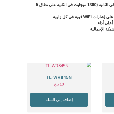
سرعات النطاق المزدوج AC1900 – استمتع بالترفيه المنزلي دون أي تأخير، حيث تصل إلى سرعات تصل إلى 1900 ميجابت في الثانية (1300 ميجابت في الثانية على نطاق 5
أعلى أداء
TL-WR845N
13
د.ع
إضافة إلى السلة