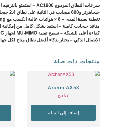
جيجاهرتز و600 ميجابت في الثانية على نطاق 2.4 جيجاهرتز)
تغطية بعيدة المدى – 6 × هوائيات عالية الكسب مع Beamforming تعزز الاتصالات المستقرة في جميع أنحاء منزلك للحصول على إشارات WiFi قوية في كل زاوية
منافذ جيجابت كاملة – استفد بشكل كامل من إمكانية ا
كفاءة أعلى للشبكة – تسمح تقنية MU-MIMO لجهاز MR50G بالاتصال بأجهزة متعددة في نفس الوقت، مما يزيد من إنتاجية الشبكة الإجمالية
الاتصال الذكي – يختار بذكاء أفضل نطاق متاح لكل جها
منتجات ذات صلة
Archer AX53
57
د.ع
إضافة إلى السلة