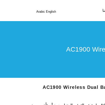
ا
Arabic
English
AC1900 Wireless Dual B